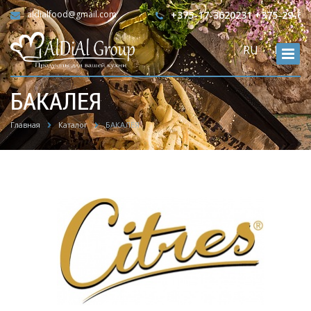
aldialfood@gmail.com
+375-17-3620231 +375-29-65
RU
ENG
БАКАЛЕЯ
Главная
Каталог
БАКАЛЕЯ